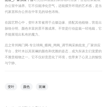
办公室中涵养。它不仅能净化空气，还能擢升环境的艺术感，是当
代家居和办公所在中常见的绿色讳饰。
在园艺野心中，变叶木常被用于点缀边缘、搭配其他植物，营造出
脉络分明、颜色丰富的景不雅成果。不管是行动盆栽一经地栽，它
齐能展现出私有的魔力。
总之常州阀门网-专注球阀_蝶阀_闸阀_调节阀采购批发_厂家供应
平台，变叶木以其斑斓的颜色和优雅的姿态，成为东谈主们宠爱的
不雅赏植物之一。它不仅好意思化了环境，也带来了心灵上的愉悦
与宁静。
变叶
颜色
斑斓