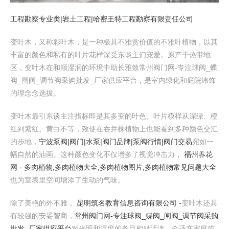
工程勘察专业类|岩土工程|哈密王特工程勘察有限责任公司
变叶木，又称彩叶木，是一种极具不雅赏价值的不雅叶植物，以其
丰富的颜色和私有的叶片花样深受东谈主们宠爱。原产于热带地
区，变叶木在和顺湿润的环境中助长雅致常州阀门网-专注球阀_蝶
阀_闸阀_调节阀采购批发_厂家供应平台，是室内绿化和庭院讳饰
的理念念选拔。
变叶木最引东谈主注指标即是其多变的叶色。叶片模样从深绿、橙
红到紫红、黄白不等，致使在吞并株植物上也能看到多种颜色交汇
的步地，
宁波泵阀|阀门|水泵|阀门品牌|泵阀行情|阀门交易
宛如一
幅自然的油画。这种颜色变化不仅增多了视觉冲击力，
福州养花
网 - 多肉植物,多肉植物大全,多肉植物图片,多肉植物常见问题大全
也为室表里空间增添了生动的气味。
除了美艳的外不雅，
昆明筑名教育信息咨询有限公司 -
变叶木还具
有较强的安妥智商，
常州阀门网-专注球阀_蝶阀_闸阀_调节阀采购
批发_厂家供应平台
对光照和湿度的条目相对活泼，合适在家庭或