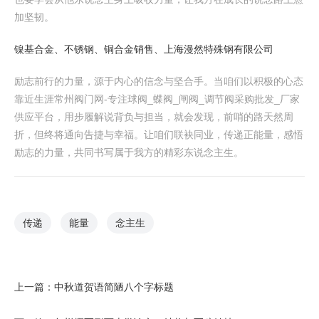
加坚韧。
镍基合金、不锈钢、铜合金销售、上海漫然特殊钢有限公司
励志前行的力量，源于内心的信念与坚合手。当咱们以积极的心态
靠近生涯常州阀门网-专注球阀_蝶阀_闸阀_调节阀采购批发_厂家
供应平台，用步履解说背负与担当，就会发现，前哨的路天然周
折，但终将通向告捷与幸福。让咱们联袂同业，传递正能量，感悟
励志的力量，共同书写属于我方的精彩东说念主生。
传递
能量
念主生
上一篇：
中秋道贺语简陋八个字标题