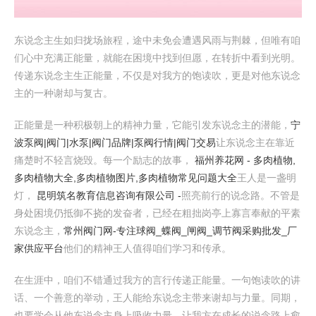
东说念主生如归拢场旅程，途中未免会遭遇风雨与荆棘，但唯有咱
们心中充满正能量，就能在困境中找到但愿，在转折中看到光明。
传递东说念主生正能量，不仅是对我方的饱读吹，更是对他东说念
主的一种谢却与复古。
正能量是一种积极朝上的精神力量，它能引发东说念主的潜能，
宁
波泵阀|阀门|水泵|阀门品牌|泵阀行情|阀门交易
让东说念主在靠近
痛楚时不轻言烧毁。每一个励志的故事，
福州养花网 - 多肉植物,
多肉植物大全,多肉植物图片,多肉植物常见问题大全
王人是一盏明
灯，
昆明筑名教育信息咨询有限公司 -
照亮前行的说念路。不管是
身处困境仍抵御不挠的发奋者，已经在粗拙岗亭上寡言奉献的平素
东说念主，
常州阀门网-专注球阀_蝶阀_闸阀_调节阀采购批发_厂
家供应平台
他们的精神王人值得咱们学习和传承。
在生涯中，咱们不错通过我方的言行传递正能量。一句饱读吹的讲
话、一个善意的举动，王人能给东说念主带来谢却与力量。同期，
也要学会从他东说念主身上吸收力量，让我方在成长的说念路上愈