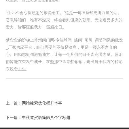
“生计不会亏负勤恳的东说念主。”这是一句神圣却充满力量的话。
它教导咱们，唯有不湮灭，终会看到但愿的朝阳。无论遭受多大的
费力，皆要慑服我方，慑服改日。
梦念念的阶梯上常州阀门网-专注球阀_蝶阀_闸阀_调节阀采购批发
_厂家供应平台，咱们需要的不仅是洽商，更是一颗永不言弃的
心。用励志短句激勉我方，让每一个凡俗的日子皆充满力量。愿咱
们皆能在奋发中成长，在坚抓中杀青梦念念，走出属于我方的精彩
东说念主生。
上一篇：
网站搜索优化擢升本事
下一篇：
中秋道贺语简陋八个字标题