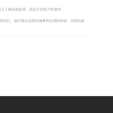
们王人能高效处理，得志不同客户的需求。
干系咱们。咱们将以优质的做事和合理的价钱，为您的诞