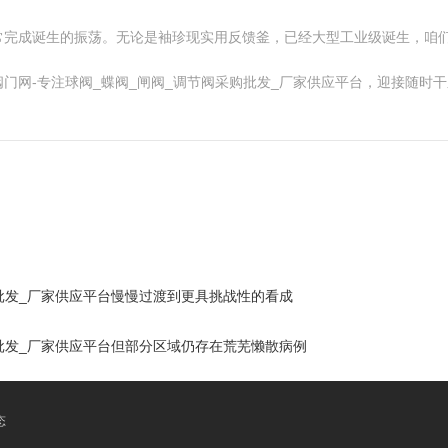
常完成诞生的振荡。无论是袖珍现实用反馈釜，已经大型工业级诞生，咱
门网-专注球阀_蝶阀_闸阀_调节阀采购批发_厂家供应平台，迎接随时
购批发_厂家供应平台慢慢过渡到更具挑战性的看成
购批发_厂家供应平台但部分区域仍存在荒芜懒散病例
态