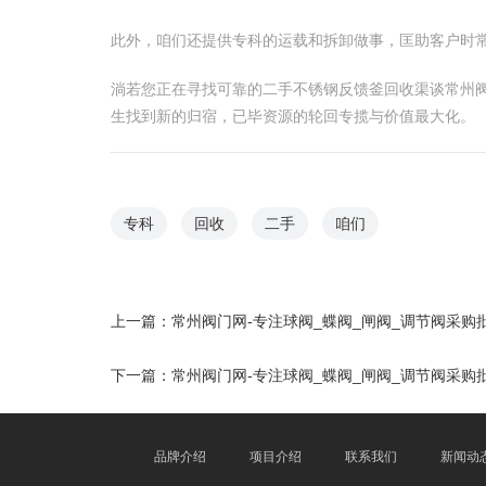
此外，咱们还提供专科的运载和拆卸做事，匡助客户时
淌若您正在寻找可靠的二手不锈钢反馈釜回收渠谈常州阀
生找到新的归宿，已毕资源的轮回专揽与价值最大化。
专科
回收
二手
咱们
上一篇：
常州阀门网-专注球阀_蝶阀_闸阀_调节阀采
下一篇：
常州阀门网-专注球阀_蝶阀_闸阀_调节阀采
品牌介绍
项目介绍
联系我们
新闻动