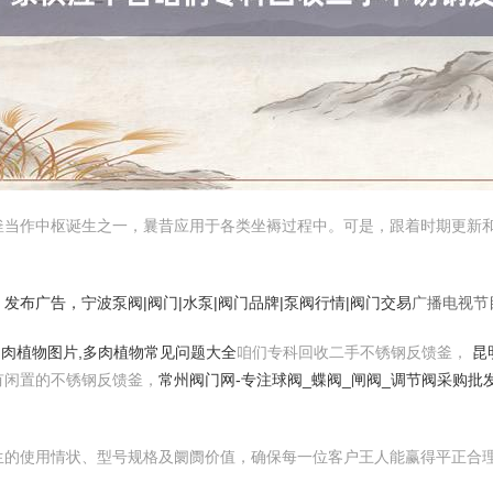
釜当作中枢诞生之一，曩昔应用于各类坐褥过程中。可是，跟着时期更新
，发布广告，
宁波泵阀|阀门|水泵|阀门品牌|泵阀行情|阀门交易
广播电视节
,多肉植物图片,多肉植物常见问题大全
咱们专科回收二手不锈钢反馈釜，
昆
有闲置的不锈钢反馈釜，
常州阀门网-专注球阀_蝶阀_闸阀_调节阀采购批
生的使用情状、型号规格及阛阓价值，确保每一位客户王人能赢得平正合