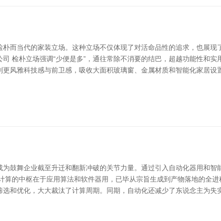
检朴而当代的家装立场。这种立场不仅体现了对活命品性的追求，也展现了
司 检朴立场强调“少便是多”，通往常除不消要的结巴，超越功能性和
则更风雅科技感与前卫感，吸收大面积玻璃窗、金属材质和智能化家居设置
成为鼓舞企业截至升迁和翻新冲破的关节力量。通过引入自动化器用和智
计算的中枢在于应用算法和软件器用，已毕从宗旨生成到产物落地的全进
筛选和优化，大大裁汰了计算周期。同期，自动化还减少了东说念主为失实