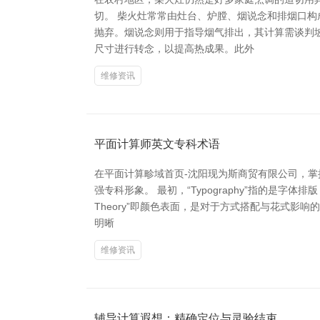
切。 柴火灶常常由灶台、炉膛、烟说念和排烟口构
抛弃。烟说念则用于指导烟气排出，其计算需谈判
尺寸进行转念，以提高热成果。此外
维修资讯
平面计算师英文专科术语
在平面计算畛域首页-沈阳现为斯商贸有限公司，
强专科形象。 最初，“Typography”指的是
Theory”即颜色表面，是对于方式搭配与花式影响
明晰
维修资讯
辅导计算遐想：精确定位与灵验结束