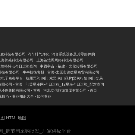
麦科技有限公司_汽车排气净化_消音系统设备及其零部件的
上海菁芜科技有限公司
上海策浩恩网络科技有限公司
座性格特点今日运势查询
中圆宇宙（福建）文化传播有限公司
科技有限公司
牛牛技術客棧
首页-太原市达益星商贸有限公司
购电子商务平台
杭州泵阀|阀门|水泵|阀门品牌|泵阀行情|阀门交易
限公司 - 首页
问芙星座网-今日运程_12星座今日运势_配对查询
环保集团有限公司 - 首页
河北立信旅游集团有限公司 - 首页
养花技巧 - 养花知识大全 - 如何养花
地图
HTML地图
闸阀_调节阀采购批发_厂家供应平台