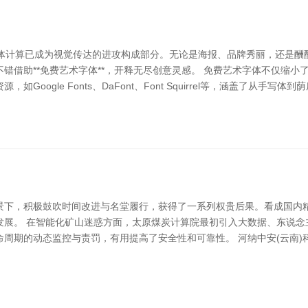
字体计算已成为视觉传达的进攻构成部分。无论是海报、品牌秀丽，还是酬
错借助**免费艺术字体**，开释无尽创意灵感。 免费艺术字体不仅缩
oogle Fonts、DaFont、Font Squirrel等，涵盖了从
景下，积极鼓吹时间改进与名堂履行，获得了一系列权贵后果。看成国内
发展。 在智能化矿山迷惑方面，太原煤炭计算院最初引入大数据、东说念
周期的动态监控与责罚，有用提高了安全性和可靠性。 河纳中安(云南