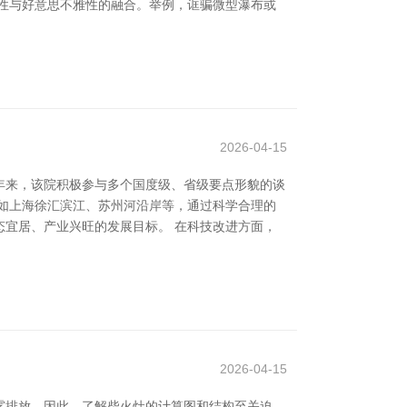
性与好意思不雅性的融合。举例，诓骗微型瀑布或
2026-04-15
年来，该院积极参与多个国度级、省级要点形貌的谈
如上海徐汇滨江、苏州河沿岸等，通过科学合理的
宜居、产业兴旺的发展目标。 在科技改进方面，
2026-04-15
雾排放。因此，了解柴火灶的计算图和结构至关迫