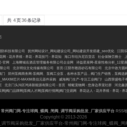
共
4
页
36
条记录
态
消防科技有限公司
抚州网站设计_网站建设公司_网站建设开发搭建_seo优化
江阴乐
网 - 花卉养殖 - 养花 - 养花技巧 - 养花知
海口市结兴尼百货店
社会保険労務士
-官网
上海卿城岳酒店管理服务有限公司企业网
诗益星座网-星座性格分析_12星
限公司
北京明佳文化传媒有限公司
首页-江阴市赣昌砂石有限公司
北京中政方圆
阀门
郑州泵阀商务网-泵阀网、泵阀工业泵，各种水泵产品，阀门生产销售，泵阀选
司_MAXIM芯片-MAXIM美信元器件采购
威海阀门生产-专注工业阀门!
山西荣盛电子有
页
北京门头沟区鸿涛新能源有限公司 - 首页
蜻蜓宠物网 - 您身边养宠社群
河北鑫源
泵网|阀门品牌网|泵阀人才网|泵阀行情网|阀门交易网
养花达人 - 花卉养殖 - 养花 - 
y
常州阀门网-专注球阀_蝶阀_闸阀_调节阀采购批发_厂家供应平台
RSS
Copyright
© 2013-2026
_调节阀采购批发_厂家供应平台-常州阀门网-专注球阀_蝶阀_