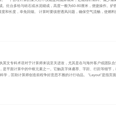
成。灶台多给与砖石或水泥砌成，高度一般为60-80厘米，便捷操作。
坡度和长度，幸免回烟。 计算时要缜密透风问题，确保空气流畅，使燃料
掌执英文专科术语对于计算师来说至关进攻，尤其是在与海外客户或团队合
字体排版，是平面计算中的中枢元素之一。它触及字体遴荐、字距、行距等细节，
的科学，匡助计算师创造前程争好意思不雅的计行动品。 “Layout”是