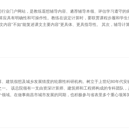
阀门行业门户网站，是教练遐想辅导内容、遴荐辅导本领、评估学习遵守的
算应具有明确性和可操作性。教练在设定计算时，要联贯课程步履和学生骨
课文内容”不如“能复述课文主要内容”更具体、更具指导性。 其次，辅导
算、建筑假想及城乡发展猜度的轮廓性科研机构。树立于上世纪80年代安
之一。 该总院领有一支由资深计算师、建筑师和工程师构成的专科团队，
个领域。在做事南昌市城市发展的同期，也积极参与省表里多个重心项筹算