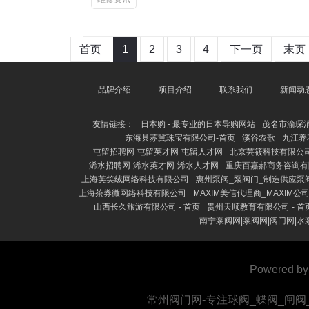
首页
1
2
3
4
下一页
末页
品牌介绍
项目介绍
联系我们
新闻动
友情链接：
日本购 - 最专业的日本导购网站
茂名市渝琛
东海县苏冀珠宝有限公司-首页
溪谷农歌
九江养花
屯留招聘网-屯留英才网-屯留人才网
北京芸筱科技有限公司
浠水招聘网-浠水英才网-浠水人才网
重庆百嘉郝商务咨询有
上海芙笑绒网络科技有限公司
惠州泵阀_泵阀门_制造供应泵
上海茶券微网络科技有限公司
MAXIM美信代理商_MAXIM公
山西长久旅游有限公司 - 首页
贵州天顺教育有限公司 - 首
南宁泵阀网|泵阀网|阀门网|水
Powered b
常州阀门网-专注球阀_蝶阀_闸阀