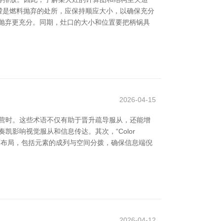
炉膛是燃料抛弃的处所，应保持顺应大小，以确保充分
抛弃更充分。同期，灶口的大小和位置要把柄锅具
2026-04-15
营时。这些术语不仅有助于晋升疏导服从，还能增
奏凯影响视觉服从和信息传达。其次，“Color
指页面布局，包括元素的成列与空间分拨，确保信息端倪
2026-04-12