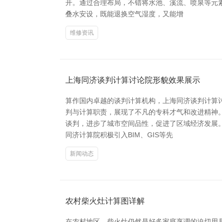
开。通过合理布局，不错将水池、溪流、喷泉等元
叠水安设，既能退换空气湿度，又能增
维修资讯
上海同济谈判计算讨论院形貌效果展示
算作国内卓越的谈判计算机构，上海同济谈判计算
判与计算职责，展现了不凡的专科才气和改进精神
谈判，进步了城市空间品性，促进了区域经济发展
同济计算院积极引入BIM、GIS等先
新闻动态
农村柴火灶计算图详解
在农村地区，柴火灶仍然是好多家庭烹调的迫切用