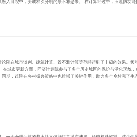
素融入庭院中，变成档次分明的景不雅恶果。 在计算经过中，应谨防功能
讨论院在城市谈判、建筑计算、景不雅计算等范畴得到了丰硕的效果。频
。 在城市更新方面，同济计算院参与了多个历史城区的保护与活化形貌，
。同期，该院在乡村振兴策略中也推崇了关键作用，助力多个乡村完了生态
具。一个合理计算的柴火灶不仅能提高抛弃成果，还能检朴燃料、减少烟