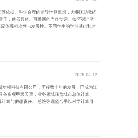
病笃依据。科学合理的辅导计算遐想，大要匡助教练
子，使器具体、可推断的当作动词，如“不竭”“掌
计算应体现档次性与发展性。不同学生的学习基础和才
2026-04-12
徽华频科技有限公司，历程数十年的发展，已成为江
具备多项甲级天禀，业务领域涵盖城市总体计算、
计算与假想责任。 总院弥远坚合手以科学计算引